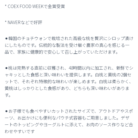
* COEX FOOD WEEKで金賞受賞
* NAVERなどで好評
⚫︎韓国のチョチウォンで栽培された高級な桃を贅沢にシロップ漬け
にしたものです。伝統的な製法を受け継ぐ農家の真心を感じる一
品で、家族に健康的で安心して召し上がっていただけます。
⚫︎桃は完熟する直前に収穫され、48時間以内に加工され、新鮮でシ
ャキッとした食感と深い味わいを提供します。白桃と黄桃の2個セ
ットで、それぞれ特徴的な味わいが楽しめます。白桃は柔らかく、
黄桃はしっかりとした食感があり、どちらも深い味わいがありま
す。
⚫︎お子様でも食べやすいカットされたサイズで、アウトドアやスポ
ーツ、お出かけにも便利なパウチ式容器もご用意しました。デザ
ートのトッピングやヨーグルトに添えて、お肉のソース作りなど合
わせやすいです