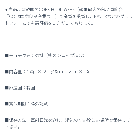
⚫︎当商品は韓国の
COEX FOOD WEEK
（韓国最大の食品博覧会
『
COEX
国際食品産業展』）で金賞を受賞し、
NAVER
などのプラッ
トフォームでも高評価をいただいております。
■チョチウォンの桃（桃のシロップ漬け）
■内容量：450g
× ２
@8cm × 8cm × 13cm
■原産国：韓国
■賞味期限：枠外記載
■保存方法：直射日光を避け、湿気のない涼しい場所で保存して
下さい。