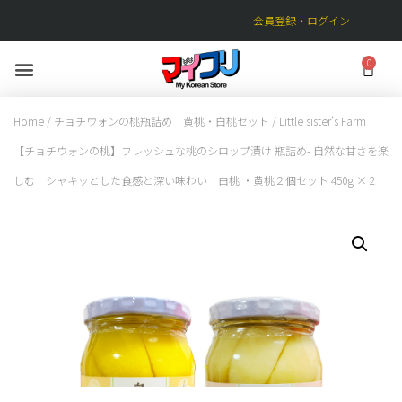
会員登録・ログイン
Home
/
チョチウォンの桃瓶詰め 黄桃・白桃セット
/ Little sister’s Farm
【チョチウォンの桃】フレッシュな桃のシロップ漬け 瓶詰め- 自然な甘さを楽
しむ シャキッとした食感と深い味わい 白桃 ・黄桃２個セット 450g × 2