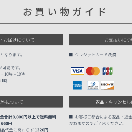
お買い物ガイド
・お届けについて
お支払いにつ
送となります。
■ クレジットカード決済
が可能です。
 ・16時～18時
21時
送料について
返品・キャンセル
合計8,800円以上で
送料無料
■ お客様ご都合による返品・返
料
660円
かねますのでご了承ください。
商品代金に関わらず
1320円