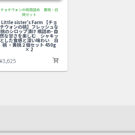
チョチウォンの桃瓶詰め 黄桃・白
桃セット
Little sister’s Farm 【チョ
チウォンの桃】フレッシュな
桃のシロップ漬け 瓶詰め- 自
然な甘さを楽しむ シャキッ
とした食感と深い味わい 白
桃 ・黄桃２個セット 450g
× 2
¥
3,625