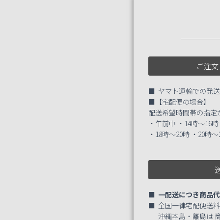
ご注文
■ ヤマト運輸での発
■【宅配便の場合】
配送希望時間帯の指定
・午前中 ・14時～16時
・18時～20時 ・20時～
■
一配送につき商品代金
■ 全国一律宅配便送
沖縄本島・離島は 